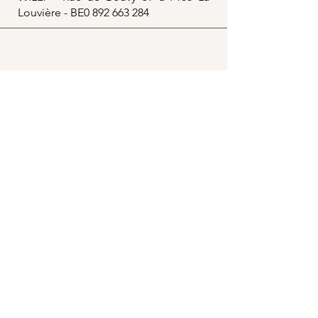
Louvière - BE0
892 663 284
Boutique
Mon compte
Mes adresses
Mes commandes
Boutique
Politique de boutique