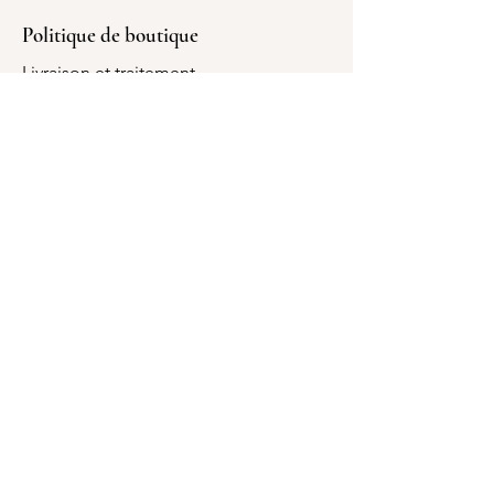
Politique de boutique
Livraison et traitement
Conditions générales
RGPD - Mentions légales
Politique de cookies
Heures d'ouverture
Lun. - Sam. : 9h - 18h
Dimanche : Fermé
Adresse
Rue de Bouvy 59
7100 La Louvière