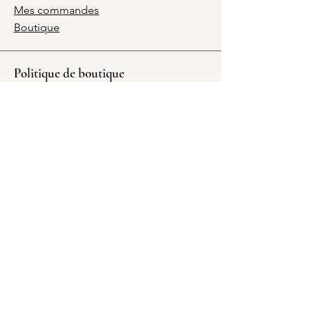
Mes commandes
Boutique
Politique de boutique
Livraison et traitement
Conditions générales
RGPD - Mentions légales
Politique de cookies
Heures d'ouverture
Lun. - Sam. : 9h - 18h
Dimanche : Fermé
Adresse