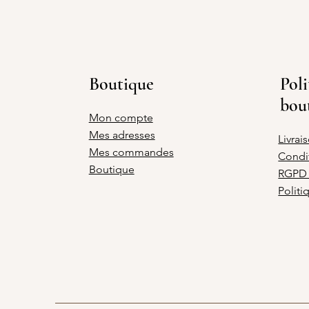
Boutique
Poli
bou
Mon compte
Mes adresses
Livrai
Mes commandes
Condi
Boutique
RGPD 
Politi