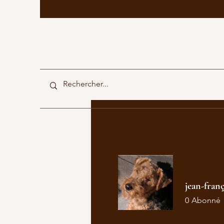
jean-franç
0
Abonné