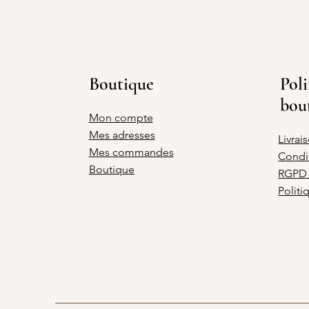
Boutique
Poli
bou
Mon compte
Mes adresses
Livrai
Mes commandes
Condi
Boutique
RGPD 
Politi